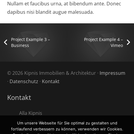
Nullam et faucibus urna, at bibendum ante. Donec
dapibus nisi blandit augue malesuada.
Project Example 3 –
Project Example 4 –
Business
Vimeo
© 2026 Kipnis Immobilien & Architektur ·
Impressum
·
Datenschutz
·
Kontakt
Kontakt
Alla Kipnis
Architektin
Um unsere Webseite für Sie optimal zu gestalten und
T 0179 2426005
fortlaufend verbessern zu können, verwenden wir Cookies.